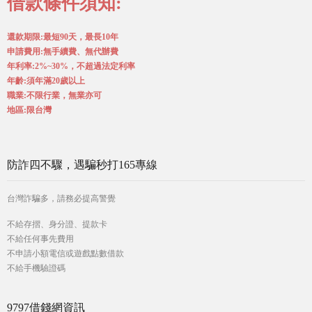
借款條件須知:
還款期限:最短90天，最長10年
申請費用:無手續費、無代辦費
年利率:2%~30%，不超過法定利率
年齡:須年滿20歲以上
職業:不限行業，無業亦可
地區:限台灣
防詐四不驟，遇騙秒打165專線
台灣詐騙多，請務必提高警覺
不給存摺、身分證、提款卡
不給任何事先費用
不申請小額電信或遊戲點數借款
不給手機驗證碼
9797借錢網資訊