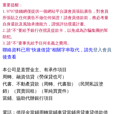
重要提醒：
1. 9797借錢網僅提供一個網站平台讓會員張貼廣告，對會員
所張貼之任何廣告不做任何保證！請會員借款前，務必考量
自身還款及風險承擔能力，謹慎評估償還計畫。
2. 請"不"要給予銀行存摺及提款卡，以免成為詐騙集團的幫
助犯。
3. 請"不"要事先給予任何名義之費用。
聯絡資料已用"快速借貸"相關字串取代，請先
登入會員
後查看
本公司是直營金主、有承作項目
周轉、融資信貸（勞保貸也可）
代書、不動產貸款（周轉、代書胎）（民間私設塗
銷）（買賣回租）（單純買賣件）
當鋪、協助代辦銀行項目
電話：借現金當鋪周轉當鋪車貸當鋪房貸車貸借款借