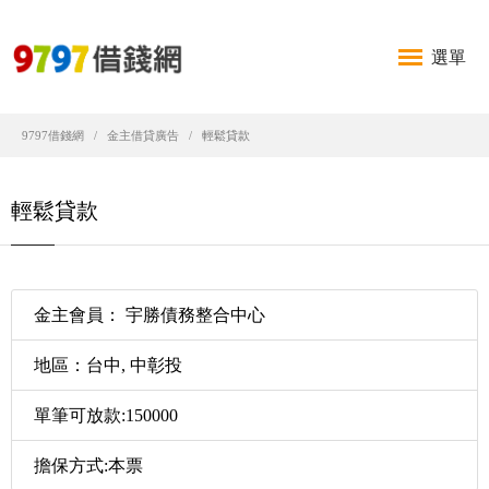
選單
9797借錢網
金主借貸廣告
輕鬆貸款
輕鬆貸款
金主會員： 宇勝債務整合中心
地區：台中, 中彰投
單筆可放款:150000
擔保方式:本票