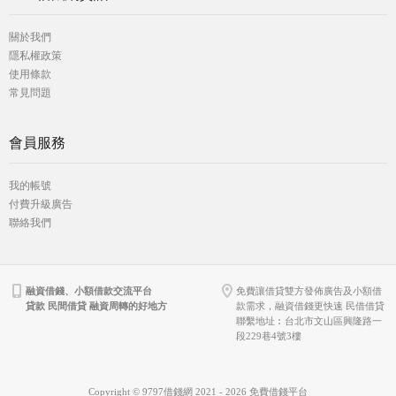
關於我們
隱私權政策
使用條款
常見問題
會員服務
我的帳號
付費升級廣告
聯絡我們
融資借錢、小額借款交流平台
免費讓借貸雙方發佈廣告及小額借
貸款 民間借貸 融資周轉的好地方
款需求，融資借錢更快速 民借借貸
聯繫地址︰台北市文山區興隆路一
段229巷4號3樓
Copyright © 9797借錢網 2021 - 2026 免費借錢平台