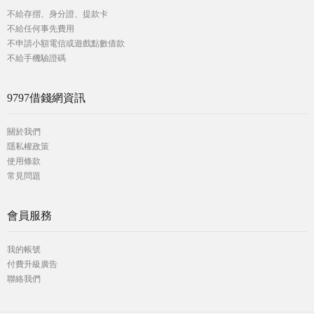
不給存摺、身分證、提款卡
不給任何事先費用
不申請小額電信或遊戲點數借款
不給手機驗證碼
9797借錢網資訊
關於我們
隱私權政策
使用條款
常見問題
會員服務
我的帳號
付費升級廣告
聯絡我們