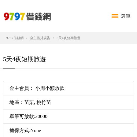
選單
9797借錢網
金主借貸廣告
5天4夜短期旅遊
5天4夜短期旅遊
金主會員： 小周小額放款
地區：苗栗, 桃竹苗
單筆可放款:20000
擔保方式:None