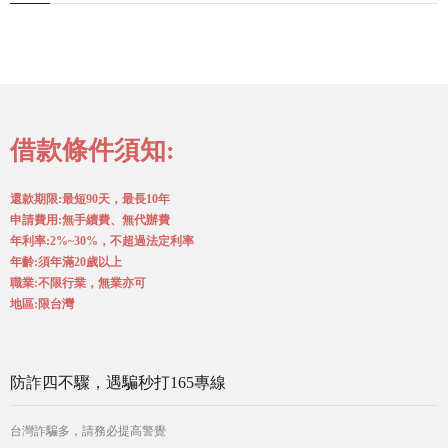
借款條件須知:
還款期限:最短90天，最長10年
申請費用:無手續費、無代辦費
年利率:2%~30%，不超過法定利率
年齡:須年滿20歲以上
職業:不限行業，無業亦可
地區:限台灣
防詐四不驟，遇騙秒打165專線
台灣詐騙多，請務必提高警覺