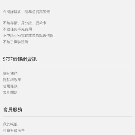
台灣詐騙多，請務必提高警覺
不給存摺、身分證、提款卡
不給任何事先費用
不申請小額電信或遊戲點數借款
不給手機驗證碼
9797借錢網資訊
關於我們
隱私權政策
使用條款
常見問題
會員服務
我的帳號
付費升級廣告