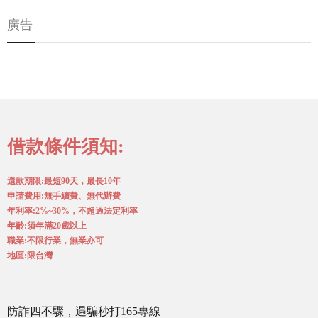
廣告
借款條件須知:
還款期限:最短90天，最長10年
申請費用:無手續費、無代辦費
年利率:2%~30%，不超過法定利率
年齡:須年滿20歲以上
職業:不限行業，無業亦可
地區:限台灣
防詐四不驟，遇騙秒打165專線