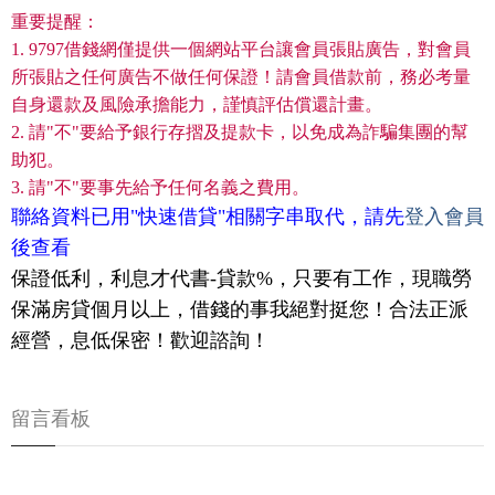
重要提醒：
1. 9797借錢網僅提供一個網站平台讓會員張貼廣告，對會員
所張貼之任何廣告不做任何保證！請會員借款前，務必考量
自身還款及風險承擔能力，謹慎評估償還計畫。
2. 請"不"要給予銀行存摺及提款卡，以免成為詐騙集團的幫
助犯。
3. 請"不"要事先給予任何名義之費用。
聯絡資料已用"快速借貸"相關字串取代，請先
登入會員
後查看
保證低利，利息才代書-貸款%，只要有工作，現職勞
保滿房貸個月以上，借錢的事我絕對挺您！合法正派
經營，息低保密！歡迎諮詢！
留言看板