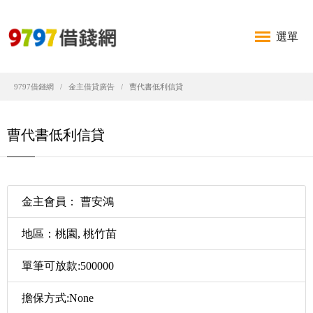
選單
9797借錢網
金主借貸廣告
曹代書低利信貸
曹代書低利信貸
金主會員： 曹安鴻
地區：桃園, 桃竹苗
單筆可放款:500000
擔保方式:None