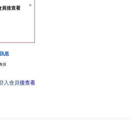
×
會員後查看
訊息
會員
登入會員
後查看