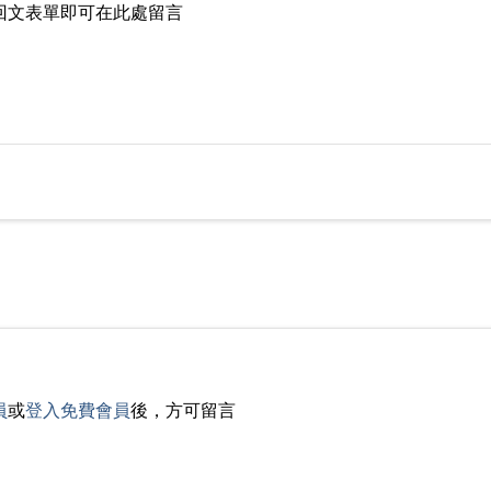
回文表單即可在此處留言
員
或
登入免費會員
後，方可留言