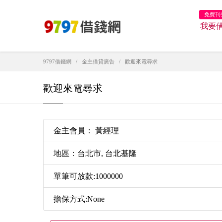
免費刊
我要
9797借錢網
金主借貸廣告
歡迎來電尋求
歡迎來電尋求
金主會員： 黃經理
地區：台北市, 台北基隆
單筆可放款:1000000
擔保方式:None