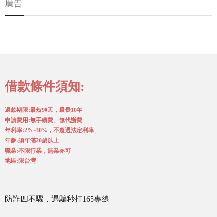
廣告
借款條件須知:
還款期限:最短90天，最長10年
申請費用:無手續費、無代辦費
年利率:2%~30%，不超過法定利率
年齡:須年滿20歲以上
職業:不限行業，無業亦可
地區:限台灣
防詐四不驟，遇騙秒打165專線