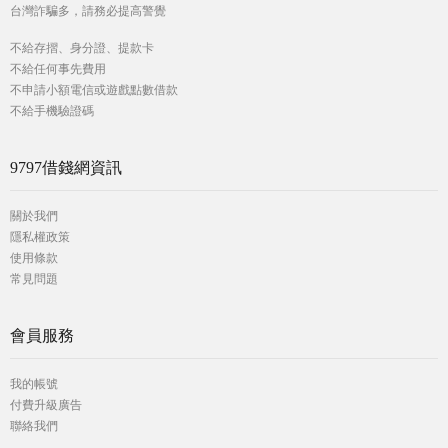
台灣詐騙多，請務必提高警覺
不給存摺、身分證、提款卡
不給任何事先費用
不申請小額電信或遊戲點數借款
不給手機驗證碼
9797借錢網資訊
關於我們
隱私權政策
使用條款
常見問題
會員服務
我的帳號
付費升級廣告
聯絡我們