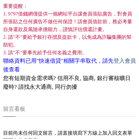
重要提醒：
1. 9797借錢網僅提供一個網站平台讓會員張貼廣告，對會員
所張貼之任何廣告不做任何保證！請會員借款前，務必考量
自身還款及風險承擔能力，謹慎評估償還計畫。
2. 請"不"要給予銀行存摺及提款卡，以免成為詐騙集團的幫
助犯。
3. 請"不"要事先給予任何名義之費用。
聯絡資料已用"快速借貸"相關字串取代，請先
登入會員
後查看
您有短期資金需求嗎? 信用不良, 協商, 銀行審核曠日
廢時? 請找永大通商, 同行勿擾
留言看板
目前尚未任何回文留言，請直接填寫下方線上加入回文表單