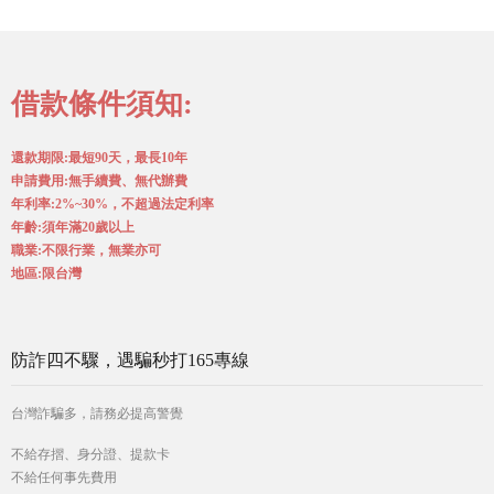
借款條件須知:
還款期限:最短90天，最長10年
申請費用:無手續費、無代辦費
年利率:2%~30%，不超過法定利率
年齡:須年滿20歲以上
職業:不限行業，無業亦可
地區:限台灣
防詐四不驟，遇騙秒打165專線
台灣詐騙多，請務必提高警覺
不給存摺、身分證、提款卡
不給任何事先費用