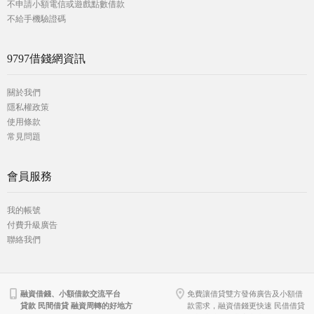
不申請小額電信或遊戲點數借款
不給手機驗證碼
9797借錢網資訊
關於我們
隱私權政策
使用條款
常見問題
會員服務
我的帳號
付費升級廣告
聯絡我們
融資借錢、小額借款交流平台
免費讓借貸雙方發佈廣告及小額借
貸款 民間借貸 融資周轉的好地方
款需求，融資借錢更快速 民借借貸