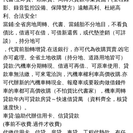
影、錄音監控設備、保障雙方）遠離高利、杜絕高
利、合法安全!
當鋪:全省房地周轉、代書、當鋪胎不分地目，不看負
債比，借過可在借，可借新還舊，或代墊塗銷（可詳
談），持分地可
，代賞前胎轉增貸.在送銀行，亦可代為收購買賣.凶宅
亦可處理。全省土地收購（持分地、道路用地皆可）
貸款:汽機車分期轉現、借過可再借.、可原車使用、貸
款車無法繳，可來電洽詢，汽機車權利車高價收購.亦
可代辦新的汽機車轉現金、報廢車或要殺肉做借錢件
車的車都可高價收購（不怕貨比代書家），機車周轉
貸款年內可貸款房貸～快速借貸萬 （資料齊全，核貸
速度快）。
車貸:協助代辦信用卡、信貸貸款
(事前不收費.過件才收費)
代繳信用卡、信貸、房貸、車貸、工程代墊款、有任