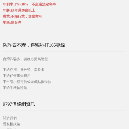
年利率:2%~30%，不超過法定利率
年齡:須年滿20歲以上
職業:不限行業，無業亦可
地區:限台灣
防詐四不驟，遇騙秒打165專線
台灣詐騙多，請務必提高警覺
不給存摺、身分證、提款卡
不給任何事先費用
不申請小額電信或遊戲點數借款
不給手機驗證碼
9797借錢網資訊
關於我們
隱私權政策