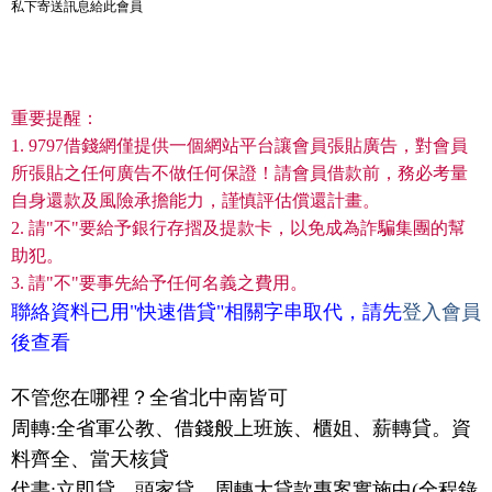
私下寄送訊息給此會員
重要提醒：
1. 9797借錢網僅提供一個網站平台讓會員張貼廣告，對會員
所張貼之任何廣告不做任何保證！請會員借款前，務必考量
自身還款及風險承擔能力，謹慎評估償還計畫。
2. 請"不"要給予銀行存摺及提款卡，以免成為詐騙集團的幫
助犯。
3. 請"不"要事先給予任何名義之費用。
聯絡資料已用"快速借貸"相關字串取代，請先
登入會員
後查看
不管您在哪裡？全省北中南皆可
周轉:全省軍公教、借錢般上班族、櫃姐、薪轉貸。資
料齊全、當天核貸
代書:立即貸、頭家貸、周轉大貸款專案實施中(全程錄