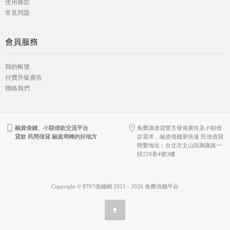
使用條款
常見問題
會員服務
我的帳號
付費升級廣告
聯絡我們
融資借錢、小額借款交流平台
免費讓借貸雙方發佈廣告及小額借
貸款 民間借貸 融資周轉的好地方
款需求，融資借錢更快速 民借借貸
聯繫地址︰台北市文山區興隆路一
段229巷4號3樓
Copyright © 9797借錢網 2021 - 2026 免費借錢平台