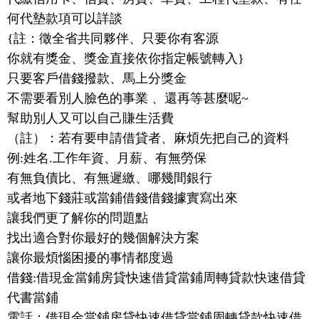
何代墊款項可以詳談
{註：徵全省共同夥伴、只要你有客源
你就有獎金、獎金直接依你指定帳號轉入}
只要客戶借錢撥款、馬上分獎金
不需要看別人臉色的事業 、還再等甚麼呢~
幫助別人又可以自己賺生活費
（註）：若有要申請借貸者、麻煩先把自己的資料
例:姓名.工作年資、月薪、有無勞保
有無負債比、有無遲繳、哪幾間銀行
或者地下錢莊或當鋪借錢借錢據實寫出來
讓我們更了解你的問題點
找出適合對你最好的幾個解決方案
讓你最煩惱困擾的事情都度過
借錢:借現金當鋪房貸快速借貸當鋪周轉貸款快速借貸
代書當鋪
電話：借現金當鋪房貸快速借貸當鋪周轉貸款快速借