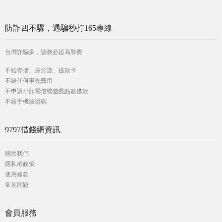
防詐四不驟，遇騙秒打165專線
台灣詐騙多，請務必提高警覺
不給存摺、身分證、提款卡
不給任何事先費用
不申請小額電信或遊戲點數借款
不給手機驗證碼
9797借錢網資訊
關於我們
隱私權政策
使用條款
常見問題
會員服務