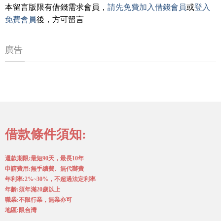
本留言版限有借錢需求會員，
請先免費加入借錢會員
或
登入
免費會員
後，方可留言
廣告
借款條件須知:
還款期限:最短90天，最長10年
申請費用:無手續費、無代辦費
年利率:2%~30%，不超過法定利率
年齡:須年滿20歲以上
職業:不限行業，無業亦可
地區:限台灣