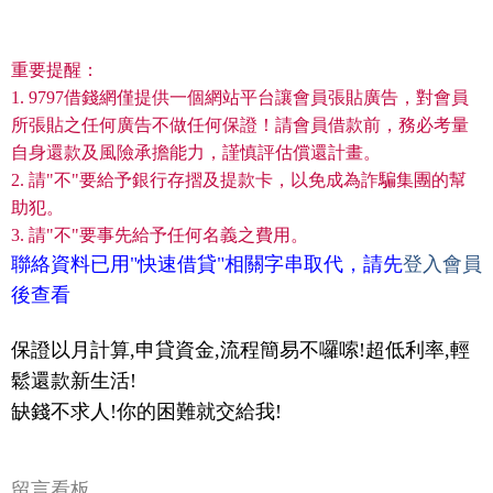
重要提醒：
1. 9797借錢網僅提供一個網站平台讓會員張貼廣告，對會員
所張貼之任何廣告不做任何保證！請會員借款前，務必考量
自身還款及風險承擔能力，謹慎評估償還計畫。
2. 請"不"要給予銀行存摺及提款卡，以免成為詐騙集團的幫
助犯。
3. 請"不"要事先給予任何名義之費用。
聯絡資料已用"快速借貸"相關字串取代，請先
登入會員
後查看
保證以月計算,申貸資金,流程簡易不囉嗦!超低利率,輕
鬆還款新生活!
缺錢不求人!你的困難就交給我!
留言看板