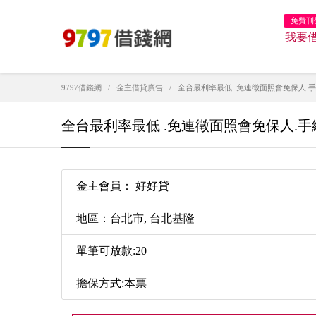
免費刊
我要
9797借錢網
金主借貸廣告
全台最利率最低 .免連徵面照會免保人.手續
全台最利率最低 .免連徵面照會免保人.手續簡
金主會員： 好好貸
地區：台北市, 台北基隆
單筆可放款:20
擔保方式:本票