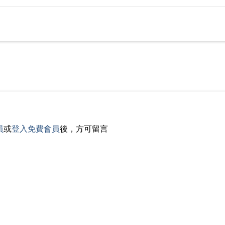
員
或
登入免費會員
後，方可留言