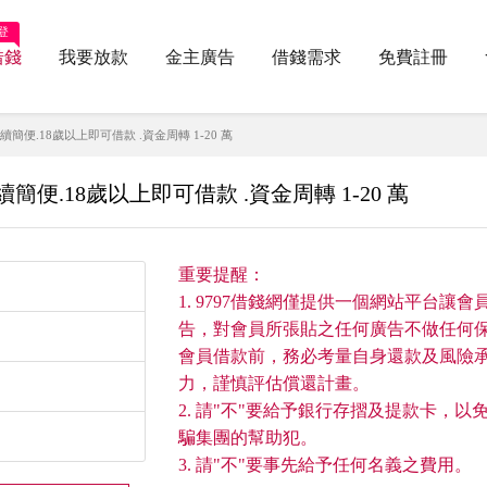
登
借錢
我要放款
金主廣告
借錢需求
免費註冊
簡便.18歲以上即可借款 .資金周轉 1-20 萬
便.18歲以上即可借款 .資金周轉 1-20 萬
重要提醒：
1. 9797借錢網僅提供一個網站平台讓會
告，對會員所張貼之任何廣告不做任何
會員借款前，務必考量自身還款及風險
力，謹慎評估償還計畫。
2. 請"不"要給予銀行存摺及提款卡，以
騙集團的幫助犯。
3. 請"不"要事先給予任何名義之費用。