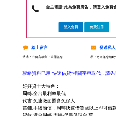
金主電話:此為免費廣告，請登入免費
登入會員
免費註冊
線上留言
發送私人
透過下方留言板留下公開訊息
私下寄送訊息給此
聯絡資料已用"快速借貸"相關字串取代，請先
好好貸十大特色：
周轉.全台最利率最低
代書.免連徵面照會免保人
當鋪.手續簡便，周轉快速借貸歲以上即可借
貸款.資金周轉 周轉-代書借現金 萬