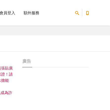
會員登入
額外服務
廣告
員張貼廣
保證！請
承擔能
免成為詐