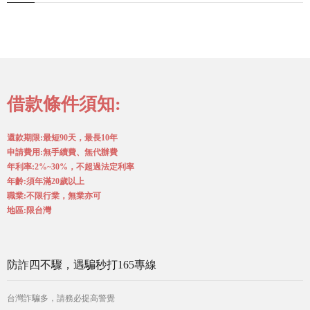
借款條件須知:
還款期限:最短90天，最長10年
申請費用:無手續費、無代辦費
年利率:2%~30%，不超過法定利率
年齡:須年滿20歲以上
職業:不限行業，無業亦可
地區:限台灣
防詐四不驟，遇騙秒打165專線
台灣詐騙多，請務必提高警覺