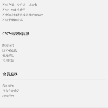
不給存摺、身分證、提款卡
不給任何事先費用
不申請小額電信或遊戲點數借款
不給手機驗證碼
9797借錢網資訊
關於我們
隱私權政策
使用條款
常見問題
會員服務
我的帳號
付費升級廣告
聯絡我們