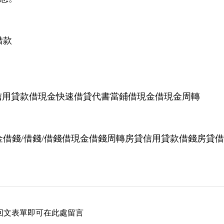
借款
信用貸款借現金快速借貸代書當鋪借現金借現金周轉
現金借錢/借錢/借錢借現金借錢周轉房貸信用貸款借錢房貸
回文表單即可在此處留言