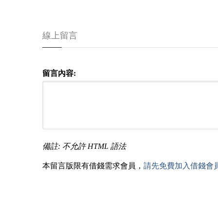
線上留言
留言內容:
備註: 不允許 HTML 語法
本留言版限有借錢需求會員，
請先免費加入借錢會