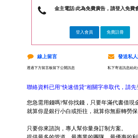
金主電話:此為免費廣告，請登入免費
登入會員
免費註冊
線上留言
發送私人
透過下方留言板留下公開訊息
私下寄送訊息給此
聯絡資料已用"快速借貸"相關字串取代，請先
您急需用錢嗎?幫你找錢，只要年滿代書借現
就算你是銀行小白或拒往，就算你無薪轉勞保
只要你來諮詢，專人幫你量身訂制方案。
提供最多的管道。最專業的團隊，最優惠的利