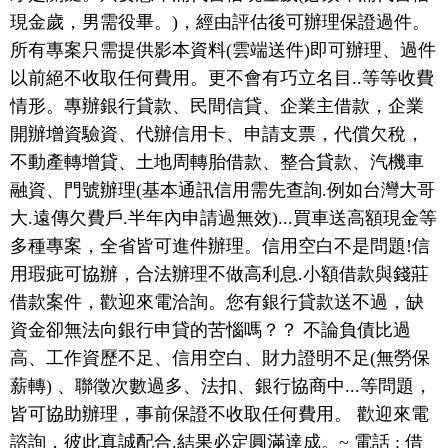
現金歲，男需役畢。)，經由評估後可辦理保證過件。
所有專案只需提供影本資料(雲端送件)即可辦理、過件
以前絕不收取任何費用。更不會有巧立名目..等等收費
情形。專辦銀行貸款、民間信貸、企業主借款，企業
開辦增資驗資、代辦信用卡、申請支票，代償欠稅，
不動產轉增貸、土地周轉胎借款、整合貸款、汽機車
融資、門號辦理(基本通訊信用需先查詢.例如台灣大哥
大.遠傳欠費戶.半年內申請過無效)...買車送高額現金等
多種專案，全省皆可進件辦理。信用空白不是問題!信
用瑕疵可協辦，合法辦理不做高利息.小額借款與錢莊
借款案件，歡迎來電洽詢。您有銀行貸款送不過，缺
資金卻無法向銀行申貸的苦惱嗎？？ 不論負債比過
高、工作資歷不足、信用空白、財力證明不足(無勞保
薪轉) 、聯徵次數過多、法扣、銀行協商中...等問題，
皆可協助辦理，事前保證不收取任何費用。 歡迎來電
諮詢，彼此真誠配合.結果必定圓滿達成。~ 電話 : 借