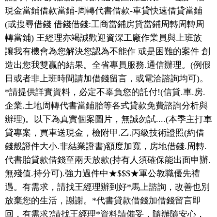
現金當鋪借款當鋪-周轉代書借款-車貸快速借貸當鋪
(或搜尋借錢 借錢借錢:工商當鋪房貸當鋪周轉周轉周
轉當鋪) 王經理亦竭誠歡迎資深工廠作業員與上班族
讓我有機會為您解決您認為不能作 或是困難的案件 創
造出您我雙贏的結果。全省專員服務.通信辦理。(例假
日或者非上班時間請加借錢留言，或電洽諮詢均可)。
*請提供詳實資料，必定不辜負您的託付!(信貸.車.房.
企業.土地周轉代書當鋪胎等各式貸款免費諮詢分析與
辦理)。以下為真實個案圖片，無誠勿試....(本季主打車
貸專案，買車送現金，檢附甲.乙.丙級技術證照(約借
錢般證件大小.非結業證書)額度加寬，房地借錢.周轉.
代書胎貸款借錢至兩天放款(持有人須確保能出面申辦.
無殘值.持分可).強力過件中★$$$★軍公教職優先禮
遇。有需求，請找王經理辦到好*馬上諮詢，改善也別
放棄您的生活，謝謝。*代書貸款借錢加借錢留言即
回，有需求?請找王經理*資料請備妥，隨辦隨安心，