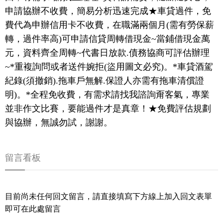
申請協辦不收費，簡易分析迅速完成★車貸過件，免
費代為申辦信用卡不收費，在職滿兩個月(需有勞保薪
轉，過件率高)可申請信貸周轉借現金~當鋪借現金萬
元，資料齊全周轉~代書日放款.債務協商可評估辦理
~*重複詢問或者送件婉拒(盜用圖文必究)。*車貸酒駕
紀錄(須撤銷).拖車戶無解.保證人亦需有拖車清償證
明)。*全程免收費，有需求請找我諮詢甭客氣，專業
並非作文比賽，要能過件才是真章！★免費評估規劃
與協辦，無誠勿試，謝謝。
留言看板
目前尚未任何回文留言，請直接填寫下方線上加入回文表單
即可在此處留言