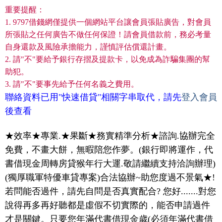
重要提醒：
1. 9797借錢網僅提供一個網站平台讓會員張貼廣告，對會員
所張貼之任何廣告不做任何保證！請會員借款前，務必考量
自身還款及風險承擔能力，謹慎評估償還計畫。
2. 請"不"要給予銀行存摺及提款卡，以免成為詐騙集團的幫
助犯。
3. 請"不"要事先給予任何名義之費用。
聯絡資料已用"快速借貸"相關字串取代，請先
登入會員
後查看
★效率★專業.★果斷★務實精準分析★諮詢.協辦完全
免費，不畫大餅，無暇陪您作夢。(銀行即將運作，代
書借現金周轉房貸猴年行大運.敬請繼續支持洽詢辦理)
(獨厚職軍特優車貸專案)合法協辦~助您度過不景氣★!
若問能否過件，請先自問是否真實配合? 您好.......對您
說得再多再好聽都是虛假不切實際的，能否申請過件
才是關鍵。只要您年滿代書借現金歲(必須年滿代書借