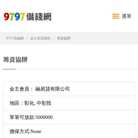
選單
9797借錢網
金主借貸廣告
籌資協辦
籌資協辦
金主會員： 融易貸有限公司
地區：彰化, 中彰投
單筆可放款:5000000
擔保方式:None