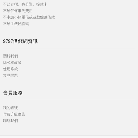
不給存摺、身分證、提款卡
不給任何事先費用
不申請小額電信或遊戲點數借款
不給手機驗證碼
9797借錢網資訊
關於我們
隱私權政策
使用條款
常見問題
會員服務
我的帳號
付費升級廣告
聯絡我們