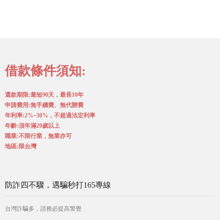
借款條件須知:
還款期限:最短90天，最長10年
申請費用:無手續費、無代辦費
年利率:2%~30%，不超過法定利率
年齡:須年滿20歲以上
職業:不限行業，無業亦可
地區:限台灣
防詐四不驟，遇騙秒打165專線
台灣詐騙多，請務必提高警覺