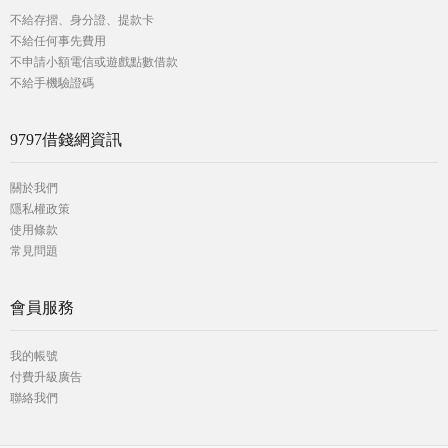
不給存摺、身分證、提款卡
不給任何事先費用
不申請小額電信或遊戲點數借款
不給手機驗證碼
9797借錢網資訊
關於我們
隱私權政策
使用條款
常見問題
會員服務
我的帳號
付費升級廣告
聯絡我們