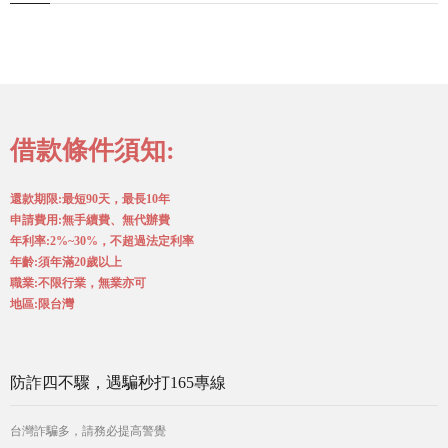
借款條件須知:
還款期限:最短90天，最長10年
申請費用:無手續費、無代辦費
年利率:2%~30%，不超過法定利率
年齡:須年滿20歲以上
職業:不限行業，無業亦可
地區:限台灣
防詐四不驟，遇騙秒打165專線
台灣詐騙多，請務必提高警覺