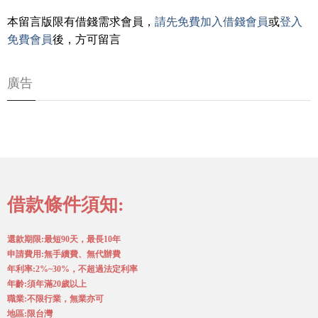
本留言版限有借錢需求會員，
請先免費加入借錢會員
或
登入
免費會員
後，方可留言
廣告
借款條件須知:
還款期限:最短90天，最長10年
申請費用:無手續費、無代辦費
年利率:2%~30%，不超過法定利率
年齡:須年滿20歲以上
職業:不限行業，無業亦可
地區:限台灣