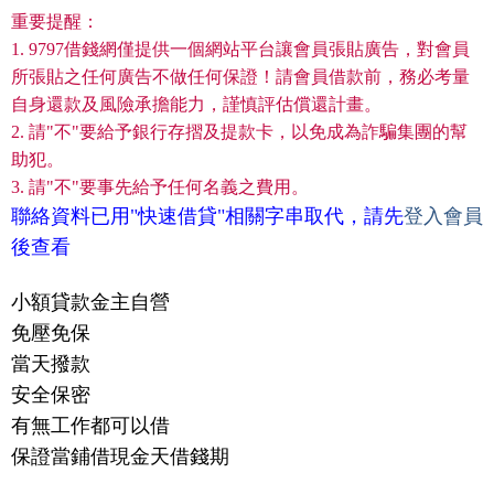
重要提醒：
1. 9797借錢網僅提供一個網站平台讓會員張貼廣告，對會員
所張貼之任何廣告不做任何保證！請會員借款前，務必考量
自身還款及風險承擔能力，謹慎評估償還計畫。
2. 請"不"要給予銀行存摺及提款卡，以免成為詐騙集團的幫
助犯。
3. 請"不"要事先給予任何名義之費用。
聯絡資料已用"快速借貸"相關字串取代，請先
登入會員
後查看
小額貸款金主自營
免壓免保
當天撥款
安全保密
有無工作都可以借
保證當鋪借現金天借錢期