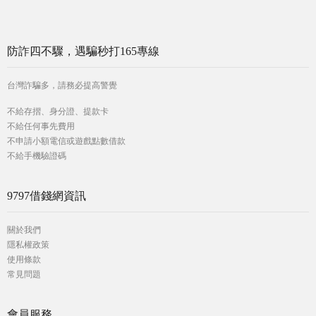
防詐四不驟，遇騙秒打165專線
台灣詐騙多，請務必提高警覺
不給存摺、身分證、提款卡
不給任何事先費用
不申請小額電信或遊戲點數借款
不給手機驗證碼
9797借錢網資訊
關於我們
隱私權政策
使用條款
常見問題
會員服務