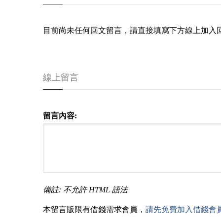
目前尚未任何回文留言，請直接填寫下方線上加入
線上留言
留言內容:
備註: 不允許 HTML 語法
本留言版限有借錢需求會員，
請先免費加入借錢會