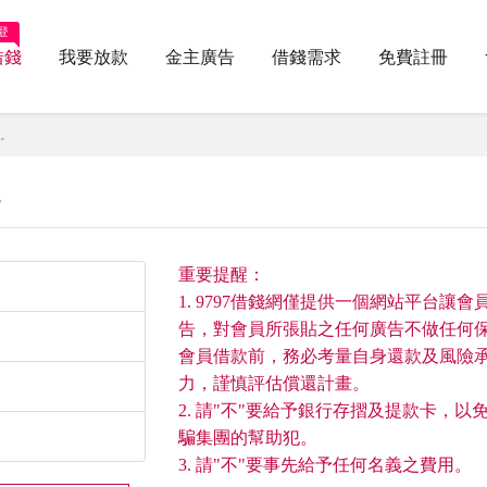
登
借錢
我要放款
金主廣告
借錢需求
免費註冊
借。
。
重要提醒：
1. 9797借錢網僅提供一個網站平台讓會
告，對會員所張貼之任何廣告不做任何
會員借款前，務必考量自身還款及風險
力，謹慎評估償還計畫。
2. 請"不"要給予銀行存摺及提款卡，以
騙集團的幫助犯。
3. 請"不"要事先給予任何名義之費用。