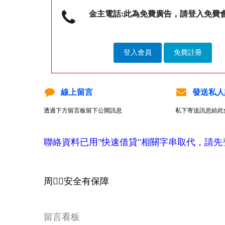
金主電話:此為免費廣告，請登入免費
登入會員
免費註冊
線上留言
發送私人
透過下方留言板留下公開訊息
私下寄送訊息給此
聯絡資料已用"快速借貸"相關字串取代，請先
周轉️⃣安全有保障
留言看板