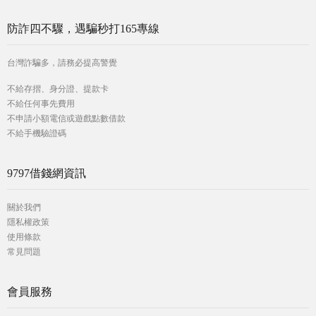
防詐四不驟，遇騙秒打165專線
台灣詐騙多，請務必提高警覺
不給存摺、身分證、提款卡
不給任何事先費用
不申請小額電信或遊戲點數借款
不給手機驗證碼
9797借錢網資訊
關於我們
隱私權政策
使用條款
常見問題
會員服務