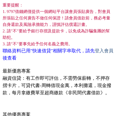
重要提醒：
1. 9797借錢網僅提供一個網站平台讓會員張貼廣告，對會員
所張貼之任何廣告不做任何保證！請會員借款前，務必考量
自身還款及風險承擔能力，謹慎評估償還計畫。
2. 請"不"要給予銀行存摺及提款卡，以免成為詐騙集團的幫
助犯。
3. 請"不"要事先給予任何名義之費用。
聯絡資料已用"快速借貸"相關字串取代，請先
登入會員
後查看
最新優惠專案
融資信貸：有工作即可評估，不需勞保薪轉，不押存
摺卡片，可貸代書-周轉借現金萬，本利攤還，現金撥
款，每月拿繳費單至超商繳款《非民間代書借款》。
其他優惠專案