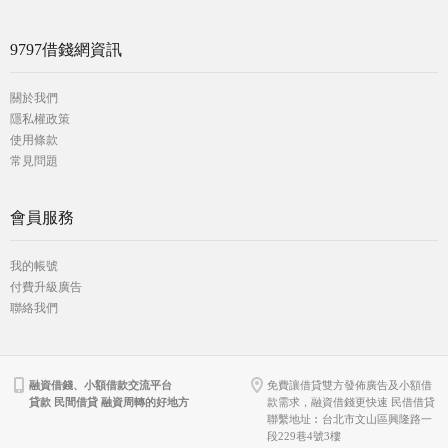
9797借錢網資訊
關於我們
隱私權政策
使用條款
常見問題
會員服務
我的帳號
付費升級廣告
聯絡我們
融資借錢、小額借款交流平台
免費讓借貸雙方發佈廣告及小額借
貸款 民間借貸 融資周轉的好地方
款需求，融資借錢更快速 民借借貸
聯繫地址︰台北市文山區興隆路一
段229巷4號3樓