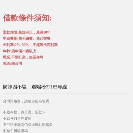
借款條件須知:
還款期限:最短90天，最長10年
申請費用:無手續費、無代辦費
年利率:2%~30%，不超過法定利率
年齡:須年滿20歲以上
職業:不限行業，無業亦可
地區:限台灣
防詐四不驟，遇騙秒打165專線
台灣詐騙多，請務必提高警覺
不給存摺、身分證、提款卡
不給任何事先費用
不申請小額電信或遊戲點數借款
不給手機驗證碼