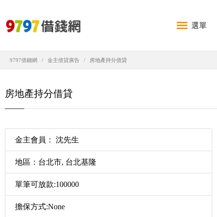
選單
9797借錢網
金主借貸廣告
房地產持分借貸
房地產持分借貸
金主會員： 沈先生
地區：台北市, 台北基隆
單筆可放款:100000
擔保方式:None