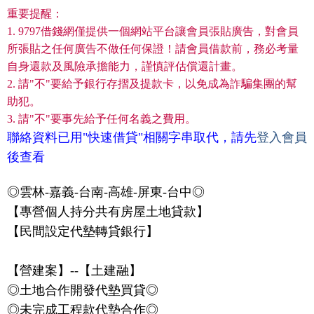
重要提醒：
1. 9797借錢網僅提供一個網站平台讓會員張貼廣告，對會員
所張貼之任何廣告不做任何保證！請會員借款前，務必考量
自身還款及風險承擔能力，謹慎評估償還計畫。
2. 請"不"要給予銀行存摺及提款卡，以免成為詐騙集團的幫
助犯。
3. 請"不"要事先給予任何名義之費用。
聯絡資料已用"快速借貸"相關字串取代，請先
登入會員
後查看
◎雲林-嘉義-台南-高雄-屏東-台中◎
【專營個人持分共有房屋土地貸款】
【民間設定代墊轉貸銀行】
【營建案】--【土建融】
◎土地合作開發代墊買貸◎
◎未完成工程款代墊合作◎