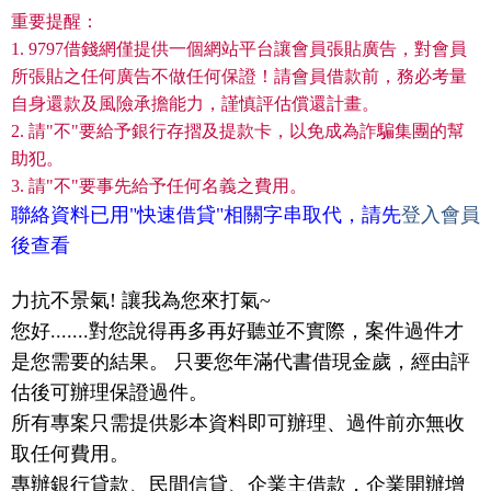
重要提醒：
1. 9797借錢網僅提供一個網站平台讓會員張貼廣告，對會員
所張貼之任何廣告不做任何保證！請會員借款前，務必考量
自身還款及風險承擔能力，謹慎評估償還計畫。
2. 請"不"要給予銀行存摺及提款卡，以免成為詐騙集團的幫
助犯。
3. 請"不"要事先給予任何名義之費用。
聯絡資料已用"快速借貸"相關字串取代，請先
登入會員
後查看
力抗不景氣! 讓我為您來打氣~
您好.......對您說得再多再好聽並不實際，案件過件才
是您需要的結果。 只要您年滿代書借現金歲，經由評
估後可辦理保證過件。
所有專案只需提供影本資料即可辦理、過件前亦無收
取任何費用。
專辦銀行貸款、民間信貸、企業主借款，企業開辦增