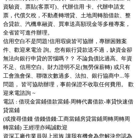
資驗資、票貼(客票可)、代辦信用 卡、代辦申請支
票，代償欠稅，不動產轉增貸、土地周轉胎借款、整
合貸款、汽機車融資、買車送高額現金等多種專案，
全省皆可進件辦理。
信用空白不是問題!信用瑕疵皆可協辦，專辦困難案
件、歡迎來電洽 詢。您有銀行貸款送不過，缺資金卻
無法向銀行申貸的苦惱嗎？？ 不論負債比過高、年資
不足、信用空白、財力證明不足(無勞保薪轉) 或只有
工會漁會保、聯徵次數過多、法扣、銀行協商中...等
問題， 皆可協助辦理，事前保證不收取任何費用。 歡
迎來電諮詢 ~
電話 : 借現金當鋪借款當鋪-周轉代書借款-車貸快速借
貸當鋪
(或搜尋借錢 借錢借錢:工商當鋪房貸當鋪周轉周轉周
轉當鋪) 王經理亦竭誠歡迎
資深工廠作業員與上班族 讓我有機會為您解決您認為