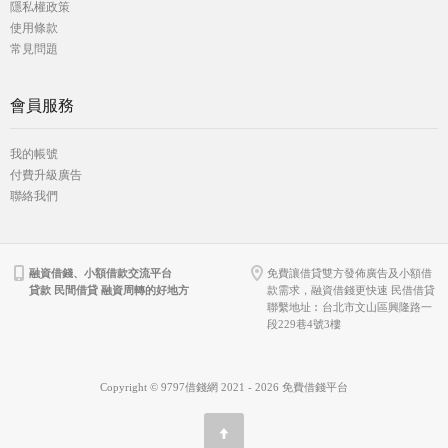
隱私權政策
使用條款
常見問題
會員服務
我的帳號
付費升級廣告
聯絡我們
融資借錢、小額借款交流平台
免費讓借貸雙方發佈廣告及小額借
貸款 民間借貸 融資周轉的好地方
款需求，融資借錢更快速 民借借貸
聯繫地址︰台北市文山區興隆路一
段229巷4號3樓
Copyright © 9797借錢網 2021 - 2026 免費借錢平台