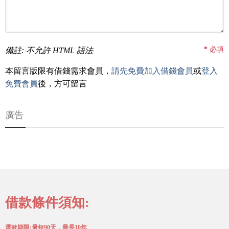
*
必填
備註: 不允許 HTML 語法
本留言版限有借錢需求會員，
請先免費加入借錢會員
或
登入
免費會員
後，方可留言
廣告
借款條件須知:
還款期限:最短90天，最長10年