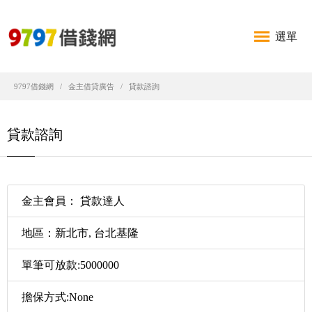
選單
9797借錢網
金主借貸廣告
貸款諮詢
貸款諮詢
金主會員： 貸款達人
地區：新北市, 台北基隆
單筆可放款:5000000
擔保方式:None