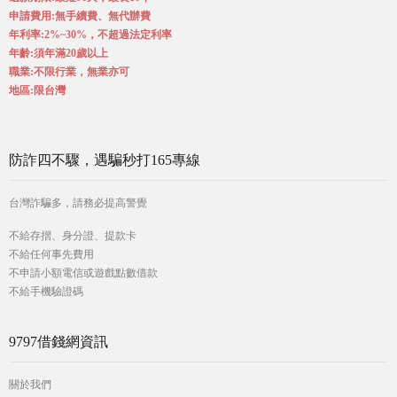
申請費用:無手續費、無代辦費
年利率:2%~30%，不超過法定利率
年齡:須年滿20歲以上
職業:不限行業，無業亦可
地區:限台灣
防詐四不驟，遇騙秒打165專線
台灣詐騙多，請務必提高警覺
不給存摺、身分證、提款卡
不給任何事先費用
不申請小額電信或遊戲點數借款
不給手機驗證碼
9797借錢網資訊
關於我們