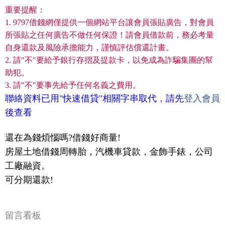
重要提醒：
1. 9797借錢網僅提供一個網站平台讓會員張貼廣告，對會員
所張貼之任何廣告不做任何保證！請會員借款前，務必考量
自身還款及風險承擔能力，謹慎評估償還計畫。
2. 請"不"要給予銀行存摺及提款卡，以免成為詐騙集團的幫
助犯。
3. 請"不"要事先給予任何名義之費用。
聯絡資料已用"快速借貸"相關字串取代，請先
登入會員
後查看
還在為錢煩惱嗎?借錢好商量!
房屋土地借錢周轉胎，汽機車貸款，金飾手錶，公司
工廠融資。
可分期還款!
留言看板