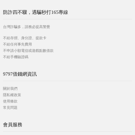
防詐四不驟，遇騙秒打165專線
台灣詐騙多，請務必提高警覺
不給存摺、身分證、提款卡
不給任何事先費用
不申請小額電信或遊戲點數借款
不給手機驗證碼
9797借錢網資訊
關於我們
隱私權政策
使用條款
常見問題
會員服務