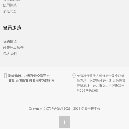
使用條款
常見問題
會員服務
我的帳號
付費升級廣告
聯絡我們
融資借錢、小額借款交流平台
免費讓借貸雙方發佈廣告及小額借
貸款 民間借貸 融資周轉的好地方
款需求，融資借錢更快速 民借借貸
聯繫地址︰台北市文山區興隆路一
段229巷4號3樓
Copyright © 9797借錢網 2021 - 2026 免費借錢平台