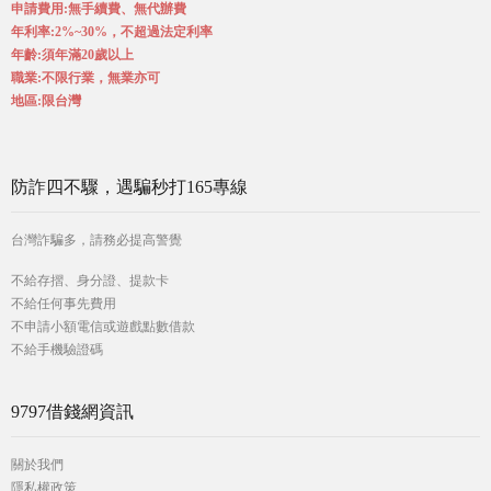
申請費用:無手續費、無代辦費
年利率:2%~30%，不超過法定利率
年齡:須年滿20歲以上
職業:不限行業，無業亦可
地區:限台灣
防詐四不驟，遇騙秒打165專線
台灣詐騙多，請務必提高警覺
不給存摺、身分證、提款卡
不給任何事先費用
不申請小額電信或遊戲點數借款
不給手機驗證碼
9797借錢網資訊
關於我們
隱私權政策