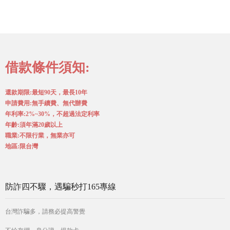
借款條件須知:
還款期限:最短90天，最長10年
申請費用:無手續費、無代辦費
年利率:2%~30%，不超過法定利率
年齡:須年滿20歲以上
職業:不限行業，無業亦可
地區:限台灣
防詐四不驟，遇騙秒打165專線
台灣詐騙多，請務必提高警覺