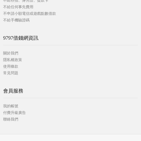
不給存摺、身分證、提款卡
不給任何事先費用
不申請小額電信或遊戲點數借款
不給手機驗證碼
9797借錢網資訊
關於我們
隱私權政策
使用條款
常見問題
會員服務
我的帳號
付費升級廣告
聯絡我們