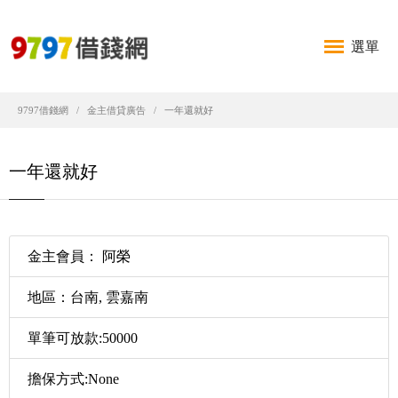
選單
9797借錢網
金主借貸廣告
一年還就好
一年還就好
金主會員： 阿榮
地區：台南, 雲嘉南
單筆可放款:50000
擔保方式:None