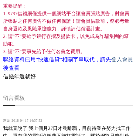
重要提醒：
1. 9797借錢網僅提供一個網站平台讓會員張貼廣告，對會員
所張貼之任何廣告不做任何保證！請會員借款前，務必考量
自身還款及風險承擔能力，謹慎評估償還計畫。
2. 請"不"要給予銀行存摺及提款卡，以免成為詐騙集團的幫
助犯。
3. 請"不"要事先給予任何名義之費用。
聯絡資料已用"快速借貸"相關字串取代，請先
登入會員
後查看
借錢年還就好
留言看板
惠如
,
2018-04-17 14:37:52
我就直說了 我上個月27日才剛離職，目前待業在努力找工作
中，還有我的電話沒繳費不能打電話了，關於網路只能到外