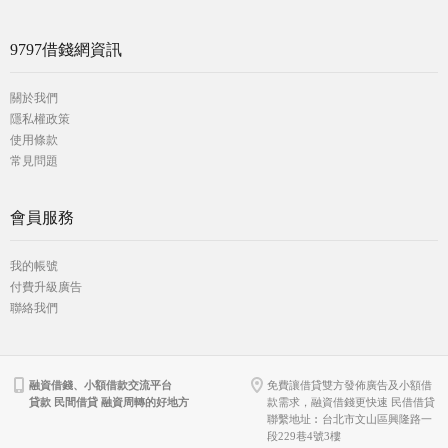
9797借錢網資訊
關於我們
隱私權政策
使用條款
常見問題
會員服務
我的帳號
付費升級廣告
聯絡我們
融資借錢、小額借款交流平台
免費讓借貸雙方發佈廣告及小額借
貸款 民間借貸 融資周轉的好地方
款需求，融資借錢更快速 民借借貸
聯繫地址︰台北市文山區興隆路一
段229巷4號3樓