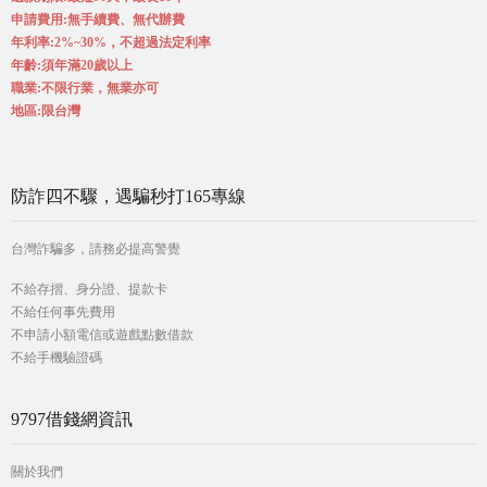
申請費用:無手續費、無代辦費
年利率:2%~30%，不超過法定利率
年齡:須年滿20歲以上
職業:不限行業，無業亦可
地區:限台灣
防詐四不驟，遇騙秒打165專線
台灣詐騙多，請務必提高警覺
不給存摺、身分證、提款卡
不給任何事先費用
不申請小額電信或遊戲點數借款
不給手機驗證碼
9797借錢網資訊
關於我們