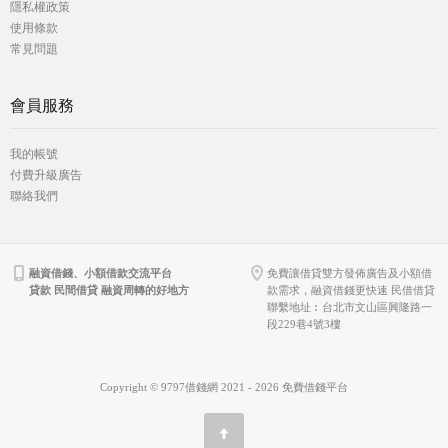
隱私權政策
使用條款
常見問題
會員服務
我的帳號
付費升級廣告
聯絡我們
融資借錢、小額借款交流平台
免費讓借貸雙方發佈廣告及小額借
貸款 民間借貸 融資周轉的好地方
款需求，融資借錢更快速 民借借貸
聯繫地址︰台北市文山區興隆路一
段229巷4號3樓
Copyright © 9797借錢網 2021 - 2026 免費借錢平台