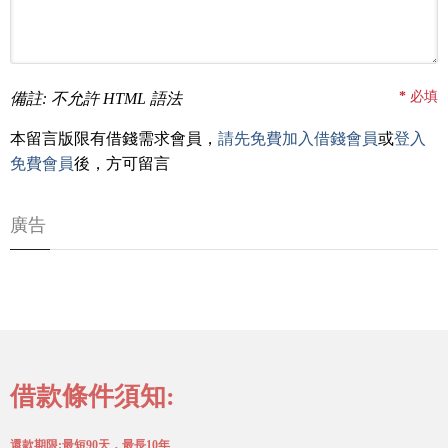
*
必填
備註: 不允許 HTML 語法
本留言版限有借錢需求會員，
請先免費加入借錢會員
或
登入
免費會員
後，方可留言
廣告
借款條件須知:
還款期限:最短90天，最長10年