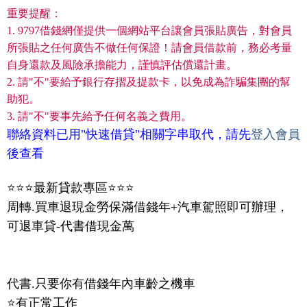
重要提醒：
1. 9797借錢網僅提供一個網站平台讓會員張貼廣告，對會員
所張貼之任何廣告不做任何保證！請會員借款前，務必考量
自身還款及風險承擔能力，謹慎評估償還計畫。
2. 請"不"要給予銀行存摺及提款卡，以免成為詐騙集團的幫
助犯。
3. 請"不"要事先給予任何名義之費用。
聯絡資料已用"快速借貸"相關字串取代，請先
登入會員
後查看
⭐️⭐️⭐️最新貸款專區⭐️⭐️⭐️
周轉.買車退現金勞保滿借錢年+汽車駕照即可辦理，
可退車貸-代書借現金萬
代書.只要你有借錢年內車齡之機車
⭐️有正常工作