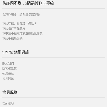
防詐四不驟，遇騙秒打165專線
台灣詐騙多，請務必提高警覺
不給存摺、身分證、提款卡
不給任何事先費用
不申請小額電信或遊戲點數借款
不給手機驗證碼
9797借錢網資訊
關於我們
隱私權政策
使用條款
常見問題
會員服務
我的帳號