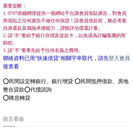
重要提醒：
1. 9797借錢網僅提供一個網站平台讓會員張貼廣告，對會員
所張貼之任何廣告不做任何保證！請會員借款前，務必考量
自身還款及風險承擔能力，謹慎評估償還計畫。
2. 請"不"要給予銀行存摺及提款卡，以免成為詐騙集團的幫
助犯。
3. 請"不"要事先給予任何名義之費用。
聯絡資料已用"快速借貸"相關字串取代，請先
登入會員
後查看
⭕️民間設定轉銀行、銀行增貸 ⭕️民間抵押借款、房地
整合貸款⭕️代償諮詢
⭕️降息轉貸
留言看板