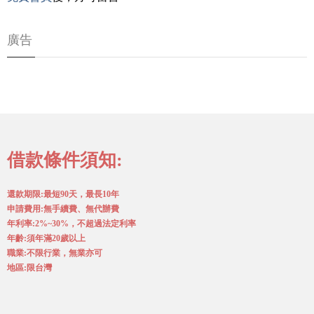
廣告
借款條件須知:
還款期限:最短90天，最長10年
申請費用:無手續費、無代辦費
年利率:2%~30%，不超過法定利率
年齡:須年滿20歲以上
職業:不限行業，無業亦可
地區:限台灣