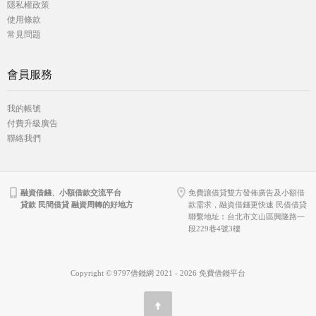
隱私權政策
使用條款
常見問題
會員服務
我的帳號
付費升級廣告
聯絡我們
融資借錢、小額借款交流平台
免費讓借貸雙方發佈廣告及小額借
貸款 民間借貸 融資周轉的好地方
款需求，融資借錢更快速 民借借貸
聯繫地址︰台北市文山區興隆路一
段229巷4號3樓
Copyright © 9797借錢網 2021 - 2026 免費借錢平台