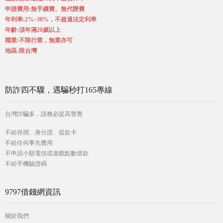
申請費用:無手續費、無代辦費
年利率:2%~30%，不超過法定利率
年齡:須年滿20歲以上
職業:不限行業，無業亦可
地區:限台灣
防詐四不驟，遇騙秒打165專線
台灣詐騙多，請務必提高警覺
不給存摺、身分證、提款卡
不給任何事先費用
不申請小額電信或遊戲點數借款
不給手機驗證碼
9797借錢網資訊
關於我們