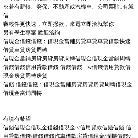
※若有薪轉、勞保、不動產或汽機車、公司票貼..有就
借
審核件更快速，立即撥款，來電立即洽就幫你
另有學生專案 歡迎洽詢
借現金借錢借錢：借現金當鋪房貸車貸車貸借款快速
借貸車貸房貸周轉
借現金當鋪房貸房貸房貸周轉借現金借現金當鋪周轉
借錢借錢信用貸款借錢 借錢借錢：w借錢信用貸款借
現金房貸周轉房貸
借錢 借錢借錢：借現金當鋪房貸房貸房貸周轉借現金
借現金當鋪周轉
有填有希望
借錢借現金借現金借錢借現金://信用貸款借錢借錢.信
用貸款借錢/借錢借錢汽車借款房貸借現金/周轉借錢y