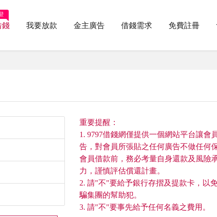
登
借錢
我要放款
金主廣告
借錢需求
免費註冊
重要提醒：
1. 9797借錢網僅提供一個網站平台讓會
告，對會員所張貼之任何廣告不做任何
會員借款前，務必考量自身還款及風險
力，謹慎評估償還計畫。
2. 請"不"要給予銀行存摺及提款卡，以
騙集團的幫助犯。
3. 請"不"要事先給予任何名義之費用。