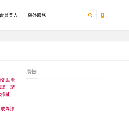
會員登入
額外服務
廣告
員張貼廣
保證！請
承擔能
免成為詐