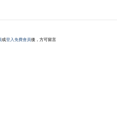
員
或
登入免費會員
後，方可留言