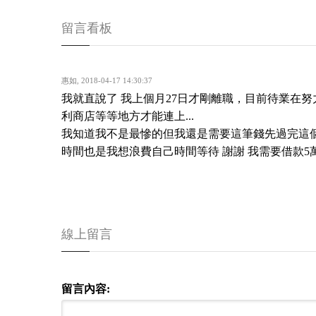
留言看板
惠如
,
2018-04-17 14:30:37
我就直說了 我上個月27日才剛離職，目前待業在
利商店等等地方才能連上...
我知道我不是最慘的但我還是需要這筆錢先過完這個
時間也是我想浪費自己時間等待 謝謝 我需要借款5
線上留言
留言內容: