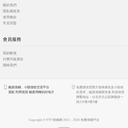
關於我們
隱私權政策
使用條款
常見問題
會員服務
我的帳號
付費升級廣告
聯絡我們
融資借錢、小額借款交流平台
免費讓借貸雙方發佈廣告及小額借
貸款 民間借貸 融資周轉的好地方
款需求，融資借錢更快速 民借借貸
聯繫地址︰台北市文山區興隆路一
段229巷4號3樓
Copyright © 9797借錢網 2021 - 2026 免費借錢平台