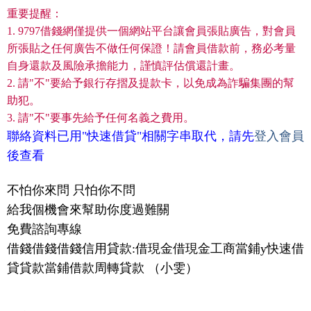
重要提醒：
1. 9797借錢網僅提供一個網站平台讓會員張貼廣告，對會員
所張貼之任何廣告不做任何保證！請會員借款前，務必考量
自身還款及風險承擔能力，謹慎評估償還計畫。
2. 請"不"要給予銀行存摺及提款卡，以免成為詐騙集團的幫
助犯。
3. 請"不"要事先給予任何名義之費用。
聯絡資料已用"快速借貸"相關字串取代，請先
登入會員
後查看
不怕你來問 只怕你不問
給我個機會來幫助你度過難關
免費諮詢專線
借錢借錢借錢信用貸款:借現金借現金工商當鋪y快速借
貸貸款當鋪借款周轉貸款 （小雯）