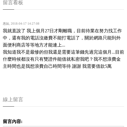
留言看板
惠如
,
2018-04-17 14:27:08
我就直說了 我上個月27日才剛離職，目前待業在努力找工作
中，還有我的電話沒繳費不能打電話了，關於網路只能到外
面便利商店等等地方才能連上...
我知道我不是最慘的但我還是需要這筆錢先過完這個月...目前
什麼時候都沒有只有雙證件能借就私密我吧？我不想浪費金
主時間也是我想浪費自己時間等待 謝謝 我需要借款5萬
線上留言
留言內容: