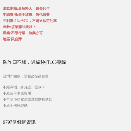
還款期限:最短90天，最長10年
申請費用:無手續費、無代辦費
年利率:2%~30%，不超過法定利率
年齡:須年滿20歲以上
職業:不限行業，無業亦可
地區:限台灣
防詐四不驟，遇騙秒打165專線
台灣詐騙多，請務必提高警覺
不給存摺、身分證、提款卡
不給任何事先費用
不申請小額電信或遊戲點數借款
不給手機驗證碼
9797借錢網資訊