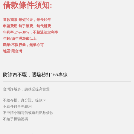
借款條件須知:
還款期限:最短90天，最長10年
申請費用:無手續費、無代辦費
年利率:2%~30%，不超過法定利率
年齡:須年滿20歲以上
職業:不限行業，無業亦可
地區:限台灣
防詐四不驟，遇騙秒打165專線
台灣詐騙多，請務必提高警覺
不給存摺、身分證、提款卡
不給任何事先費用
不申請小額電信或遊戲點數借款
不給手機驗證碼