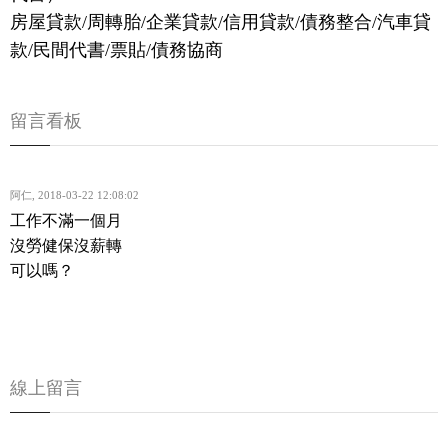
房屋貸款/周轉胎/企業貸款/信用貸款/債務整合/汽車貸
款/民間代書/票貼/債務協商
留言看板
阿仁
,
2018-03-22 12:08:02
工作不滿一個月
沒勞健保沒薪轉
可以嗎？
線上留言