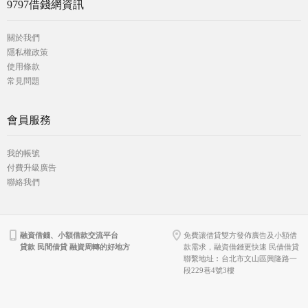
9797借錢網資訊
關於我們
隱私權政策
使用條款
常見問題
會員服務
我的帳號
付費升級廣告
聯絡我們
融資借錢、小額借款交流平台
免費讓借貸雙方發佈廣告及小額借
貸款 民間借貸 融資周轉的好地方
款需求，融資借錢更快速 民借借貸
聯繫地址︰台北市文山區興隆路一
段229巷4號3樓