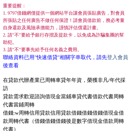
重要提醒：
1. 9797借錢網僅提供一個網站平台讓會員張貼廣告，對會員
所張貼之任何廣告不做任何保證！請會員借款前，務必考量
自身還款及風險承擔能力，謹慎評估償還計畫。
2. 請"不"要給予銀行存摺及提款卡，以免成為詐騙集團的幫
助犯。
3. 請"不"要事先給予任何名義之費用。
聯絡資料已用"快速借貸"相關字串取代，請先
登入會員
後查看
在貸款代辦產業已周轉車貸年年資，榮獲非凡/年代採
訪
貸款需求歡迎諮詢借現金當鋪車貸代書借款代書周轉
代書當鋪周轉
借錢:w周轉信用貸款信用貸款借錢借錢借錢借現金借
款周轉代書（借錢借錢借錢後是數字借現金借款周轉
代書）