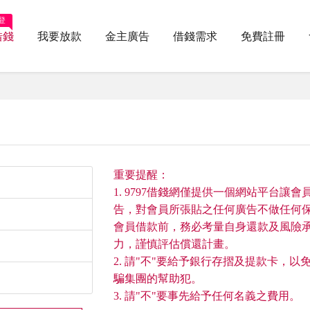
登
借錢
我要放款
金主廣告
借錢需求
免費註冊
重要提醒：
1. 9797借錢網僅提供一個網站平台讓會
告，對會員所張貼之任何廣告不做任何
會員借款前，務必考量自身還款及風險
力，謹慎評估償還計畫。
2. 請"不"要給予銀行存摺及提款卡，以
騙集團的幫助犯。
3. 請"不"要事先給予任何名義之費用。