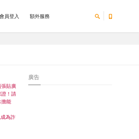
會員登入
額外服務
廣告
員張貼廣
保證！請
承擔能
免成為詐