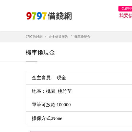
免費刊
我要
9797借錢網
金主借貸廣告
機車換現金
機車換現金
金主會員： 現金
地區：桃園, 桃竹苗
單筆可放款:100000
擔保方式:None