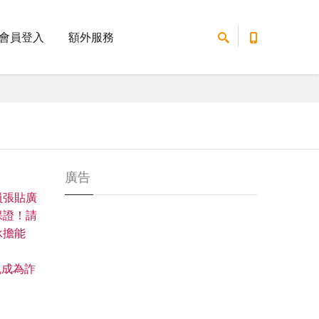
會員登入
額外服務
廣告
員張貼廣
保證！請
承擔能
免成為詐