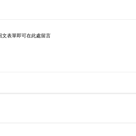
回文表單即可在此處留言