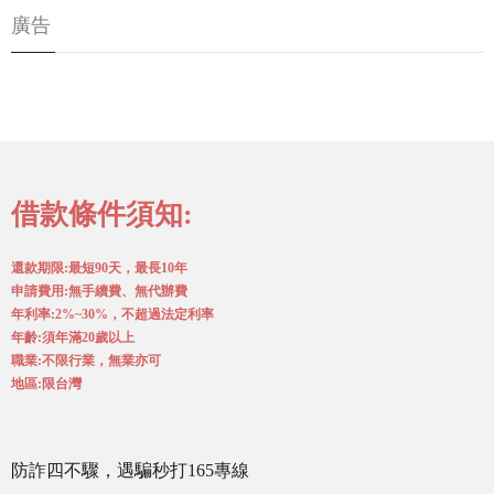
廣告
借款條件須知:
還款期限:最短90天，最長10年
申請費用:無手續費、無代辦費
年利率:2%~30%，不超過法定利率
年齡:須年滿20歲以上
職業:不限行業，無業亦可
地區:限台灣
防詐四不驟，遇騙秒打165專線