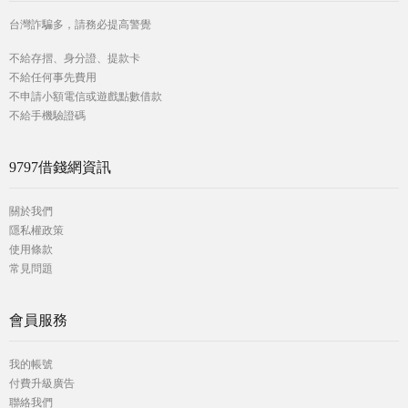
台灣詐騙多，請務必提高警覺
不給存摺、身分證、提款卡
不給任何事先費用
不申請小額電信或遊戲點數借款
不給手機驗證碼
9797借錢網資訊
關於我們
隱私權政策
使用條款
常見問題
會員服務
我的帳號
付費升級廣告
聯絡我們