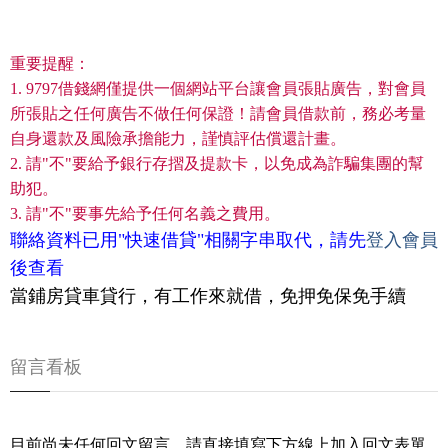
重要提醒：
1. 9797借錢網僅提供一個網站平台讓會員張貼廣告，對會員
所張貼之任何廣告不做任何保證！請會員借款前，務必考量
自身還款及風險承擔能力，謹慎評估償還計畫。
2. 請"不"要給予銀行存摺及提款卡，以免成為詐騙集團的幫
助犯。
3. 請"不"要事先給予任何名義之費用。
聯絡資料已用"快速借貸"相關字串取代，請先
登入會員
後查看
當鋪房貸車貸行，有工作來就借，免押免保免手續
留言看板
目前尚未任何回文留言，請直接填寫下方線上加入回文表單