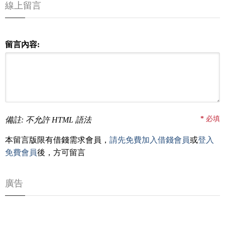
線上留言
留言內容:
*
必填
備註: 不允許 HTML 語法
本留言版限有借錢需求會員，
請先免費加入借錢會員
或
登入
免費會員
後，方可留言
廣告