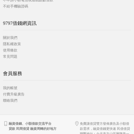
不申請小額電信或遊戲點數借款
不給手機驗證碼
9797借錢網資訊
關於我們
隱私權政策
使用條款
常見問題
會員服務
我的帳號
付費升級廣告
聯絡我們
融資借錢、小額借款交流平台
免費讓借貸雙方發佈廣告及小額借
貸款 民間借貸 融資周轉的好地方
款需求，融資借錢更快速 民借借貸
聯繫地址︰台北市文山區興隆路一