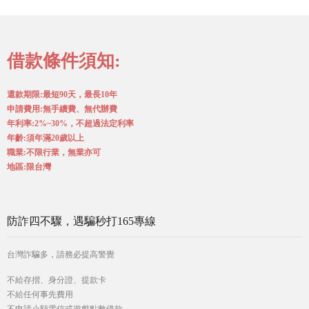
借款條件須知:
還款期限:最短90天，最長10年
申請費用:無手續費、無代辦費
年利率:2%~30%，不超過法定利率
年齡:須年滿20歲以上
職業:不限行業，無業亦可
地區:限台灣
防詐四不驟，遇騙秒打165專線
台灣詐騙多，請務必提高警覺
不給存摺、身分證、提款卡
不給任何事先費用