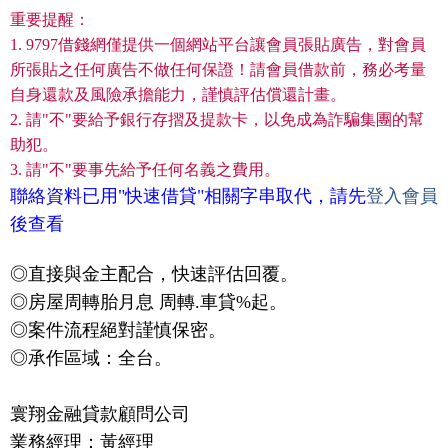
重要提醒：
1. 9797借錢網僅提供一個網站平台讓會員張貼廣告，對會員
所張貼之任何廣告不做任何保證！請會員借款前，務必考量
自身還款及風險承擔能力，謹慎評估償還計畫。
2. 請"不"要給予銀行存摺及提款卡，以免成為詐騙集團的幫
助犯。
3. 請"不"要事先給予任何名義之費用。
聯絡資料已用"快速借貸"相關字串取代，請先
登入會員
後查看
◎直接與金主配合，快速評估回覆。
◎房屋周轉胎月息 周轉.車貸%起。
◎案件流程絕對謹慎保密。
◎承作區域：全台。
寰翔金融貸款顧問公司
業務經理：黃經理