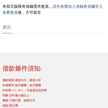
本留言版限有借錢需求會員，
請先免費加入借錢會員
或
登入
免費會員
後，方可留言
廣告
借款條件須知:
還款期限:最短90天，最長10年
申請費用:無手續費、無代辦費
年利率:2%~30%，不超過法定利率
年齡:須年滿20歲以上
職業:不限行業，無業亦可
地區:限台灣