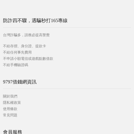
防詐四不驟，遇騙秒打165專線
台灣詐騙多，請務必提高警覺
不給存摺、身分證、提款卡
不給任何事先費用
不申請小額電信或遊戲點數借款
不給手機驗證碼
9797借錢網資訊
關於我們
隱私權政策
使用條款
常見問題
會員服務