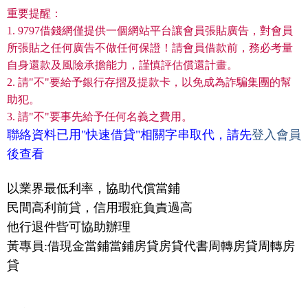
重要提醒：
1. 9797借錢網僅提供一個網站平台讓會員張貼廣告，對會員
所張貼之任何廣告不做任何保證！請會員借款前，務必考量
自身還款及風險承擔能力，謹慎評估償還計畫。
2. 請"不"要給予銀行存摺及提款卡，以免成為詐騙集團的幫
助犯。
3. 請"不"要事先給予任何名義之費用。
聯絡資料已用"快速借貸"相關字串取代，請先
登入會員
後查看
以業界最低利率，協助代償當鋪
民間高利前貸，信用瑕疪負責過高
他行退件㫮可協助辦理
黃專員:借現金當鋪當鋪房貸房貸代書周轉房貸周轉房
貸