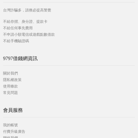
台灣詐騙多，請務必提高警覺
不給存摺、身分證、提款卡
不給任何事先費用
不申請小額電信或遊戲點數借款
不給手機驗證碼
9797借錢網資訊
關於我們
隱私權政策
使用條款
常見問題
會員服務
我的帳號
付費升級廣告