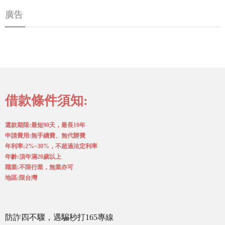
廣告
借款條件須知:
還款期限:最短90天，最長10年
申請費用:無手續費、無代辦費
年利率:2%~30%，不超過法定利率
年齡:須年滿20歲以上
職業:不限行業，無業亦可
地區:限台灣
防詐四不驟，遇騙秒打165專線