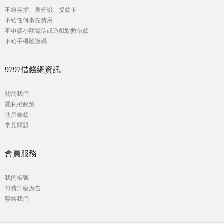
不給存摺、身分證、提款卡
不給任何事先費用
不申請小額電信或遊戲點數借款
不給手機驗證碼
9797借錢網資訊
關於我們
隱私權政策
使用條款
常見問題
會員服務
我的帳號
付費升級廣告
聯絡我們